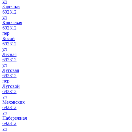
ул
Заречная
692312
ул
Ключевая
692312
пер
Косой
692312
ул
Лесная
692312
ул
Луговая
692312
пер
Луговой
692312
ул
Меховских
692312
ул
Набережная
692312
ул