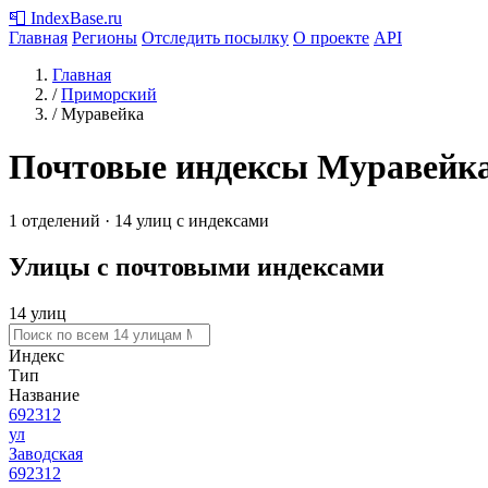
📮
IndexBase
.ru
Главная
Регионы
Отследить посылку
О проекте
API
Главная
/
Приморский
/
Муравейка
Почтовые индексы Муравейк
1 отделений · 14 улиц с индексами
Улицы с почтовыми индексами
14 улиц
Индекс
Тип
Название
692312
ул
Заводская
692312