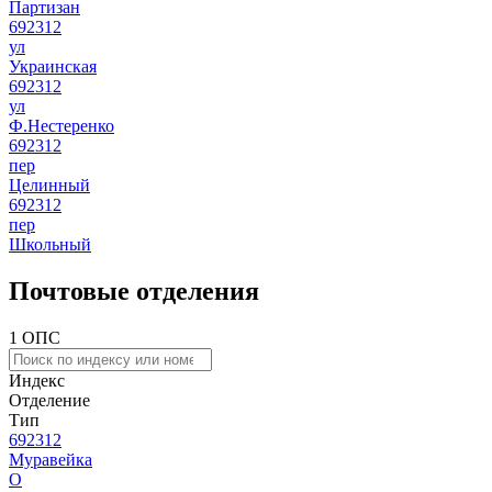
Партизан
692312
ул
Украинская
692312
ул
Ф.Нестеренко
692312
пер
Целинный
692312
пер
Школьный
Почтовые отделения
1 ОПС
Индекс
Отделение
Тип
692312
Муравейка
О