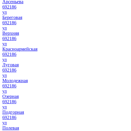
Арсеньева
692186
ул
Береговая
692186
ул
Верхняя
692186
ул
Красноармейская
692186
ул
Луговая
692186
ул
Молодежная
692186
ул
Озерная
692186
ул
Подгорная
692186
ул
Полевая