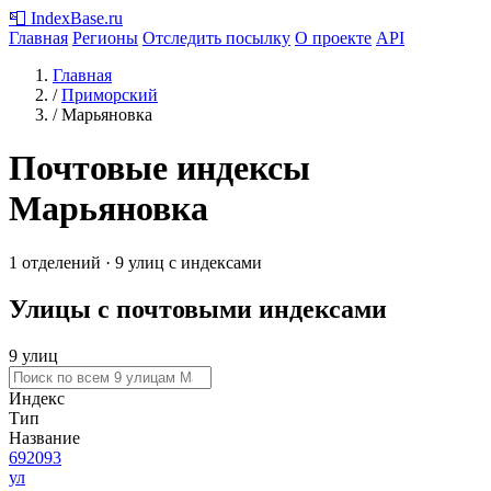
📮
IndexBase
.ru
Главная
Регионы
Отследить посылку
О проекте
API
Главная
/
Приморский
/
Марьяновка
Почтовые индексы
Марьяновка
1 отделений · 9 улиц с индексами
Улицы с почтовыми индексами
9 улиц
Индекс
Тип
Название
692093
ул