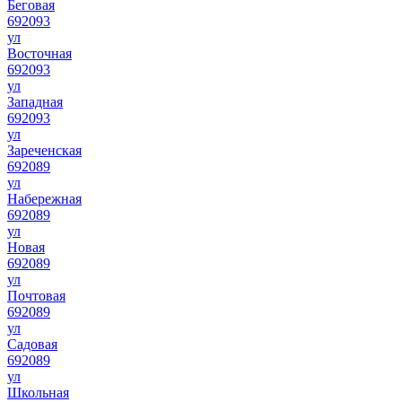
Беговая
692093
ул
Восточная
692093
ул
Западная
692093
ул
Зареченская
692089
ул
Набережная
692089
ул
Новая
692089
ул
Почтовая
692089
ул
Садовая
692089
ул
Школьная