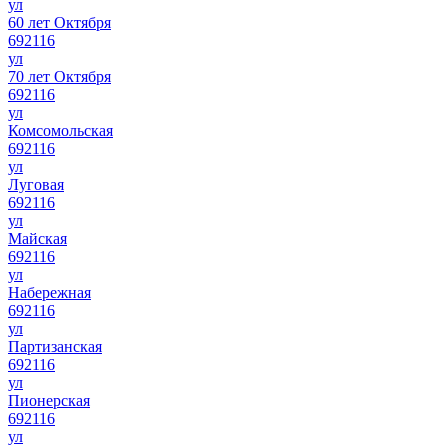
ул
60 лет Октября
692116
ул
70 лет Октября
692116
ул
Комсомольская
692116
ул
Луговая
692116
ул
Майская
692116
ул
Набережная
692116
ул
Партизанская
692116
ул
Пионерская
692116
ул