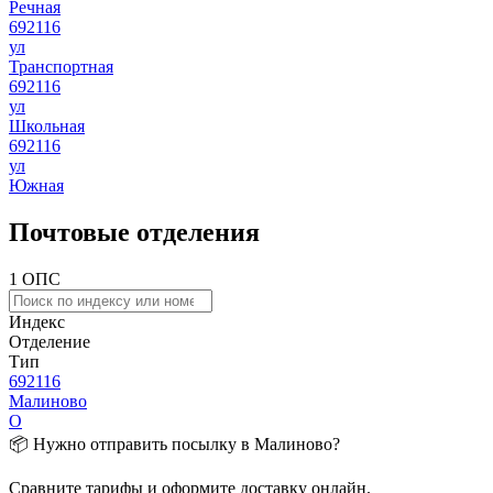
Речная
692116
ул
Транспортная
692116
ул
Школьная
692116
ул
Южная
Почтовые отделения
1 ОПС
Индекс
Отделение
Тип
692116
Малиново
О
📦 Нужно отправить посылку в Малиново?
Сравните тарифы и оформите доставку онлайн.