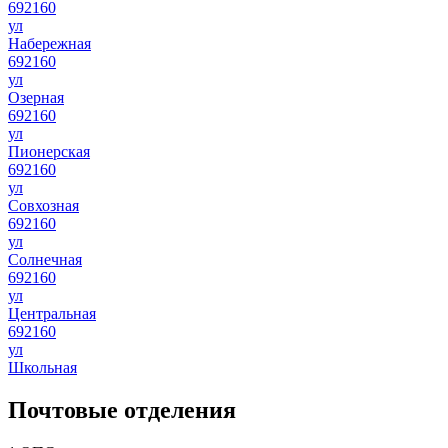
692160
ул
Набережная
692160
ул
Озерная
692160
ул
Пионерская
692160
ул
Совхозная
692160
ул
Солнечная
692160
ул
Центральная
692160
ул
Школьная
Почтовые отделения