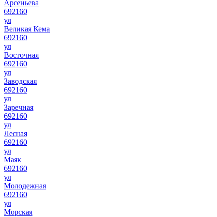
Арсеньева
692160
ул
Великая Кема
692160
ул
Восточная
692160
ул
Заводская
692160
ул
Заречная
692160
ул
Лесная
692160
ул
Маяк
692160
ул
Молодежная
692160
ул
Морская