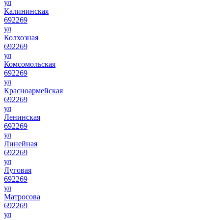
ул
Калининская
692269
ул
Колхозная
692269
ул
Комсомольская
692269
ул
Красноармейская
692269
ул
Ленинская
692269
ул
Линейная
692269
ул
Луговая
692269
ул
Матросова
692269
ул