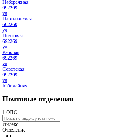
Набережная
692269
ул
Партизанская
692269
ул
Почтовая
692269
ул
Рабочая
692269
ул
Советская
692269
ул
Юбилейная
Почтовые отделения
1 ОПС
Индекс
Отделение
Тип