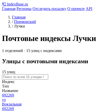
📮
IndexBase
.ru
Главная
Регионы
Отследить посылку
О проекте
API
Главная
/
Приморский
/
Лучки
Почтовые индексы Лучки
1 отделений · 15 улиц с индексами
Улицы с почтовыми индексами
15 улиц
Индекс
Тип
Название
692269
ул
Вокзальная
692269