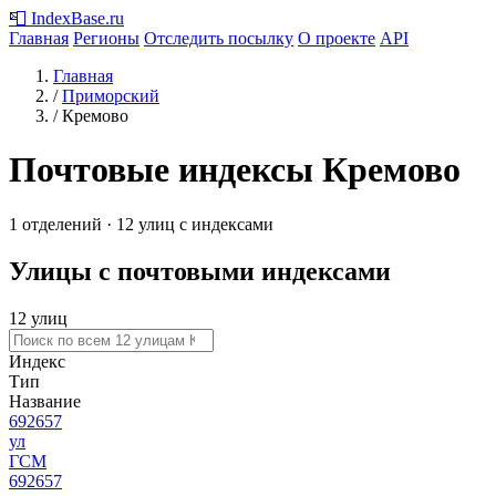
📮
IndexBase
.ru
Главная
Регионы
Отследить посылку
О проекте
API
Главная
/
Приморский
/
Кремово
Почтовые индексы Кремово
1 отделений · 12 улиц с индексами
Улицы с почтовыми индексами
12 улиц
Индекс
Тип
Название
692657
ул
ГСМ
692657