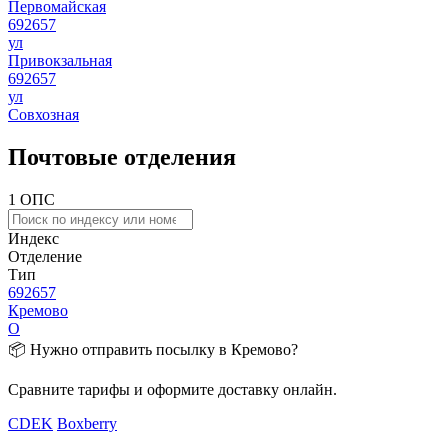
Первомайская
692657
ул
Привокзальная
692657
ул
Совхозная
Почтовые отделения
1 ОПС
Индекс
Отделение
Тип
692657
Кремово
О
📦 Нужно отправить посылку в Кремово?
Сравните тарифы и оформите доставку онлайн.
CDEK
Boxberry