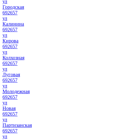
ул
Городская
692657
ул
Калинина
692657
ул
Кирова
692657
ул
Колхозная
692657
ул
Луговая
692657
ул
Молодежная
692657
ул
Новая
692657
ул
Партизанская
692657
ул