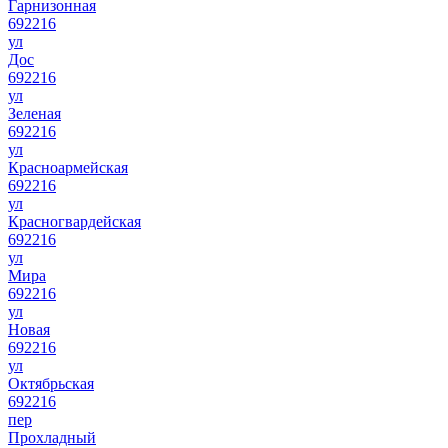
Гарнизонная
692216
ул
Дос
692216
ул
Зеленая
692216
ул
Красноармейская
692216
ул
Красногвардейская
692216
ул
Мира
692216
ул
Новая
692216
ул
Октябрьская
692216
пер
Прохладный