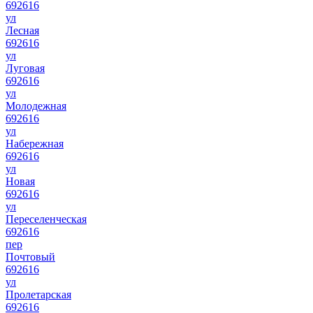
692616
ул
Лесная
692616
ул
Луговая
692616
ул
Молодежная
692616
ул
Набережная
692616
ул
Новая
692616
ул
Переселенческая
692616
пер
Почтовый
692616
ул
Пролетарская
692616