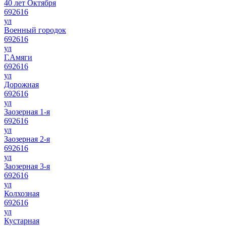
40 лет Октября
692616
ул
Военный городок
692616
ул
Г.Амяги
692616
ул
Дорожная
692616
ул
Заозерная 1-я
692616
ул
Заозерная 2-я
692616
ул
Заозерная 3-я
692616
ул
Колхозная
692616
ул
Кустарная