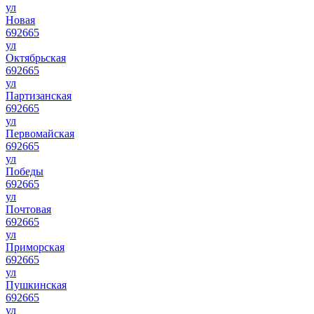
ул
Новая
692665
ул
Октябрьская
692665
ул
Партизанская
692665
ул
Первомайская
692665
ул
Победы
692665
ул
Почтовая
692665
ул
Приморская
692665
ул
Пушкинская
692665
ул