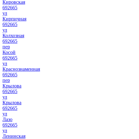
Кировская
692665
ул
Кирпичная
692665
ул
Колхозная
692665
пер
Косой
692665
ул
Краснознаменная
692665
пер
Крылова
692665
ул
Крылова
692665
ул
Лазо
692665
ул
Ленинская