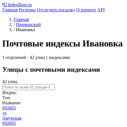
📮
IndexBase
.ru
Главная
Регионы
Отследить посылку
О проекте
API
Главная
/
Приморский
/
Ивановка
Почтовые индексы Ивановка
1 отделений · 42 улиц с индексами
Улицы с почтовыми индексами
42 улиц
Индекс
Тип
Название
692665
ул
Амурская
692665