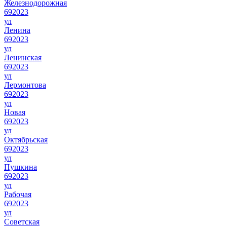
Железнодорожная
692023
ул
Ленина
692023
ул
Ленинская
692023
ул
Лермонтова
692023
ул
Новая
692023
ул
Октябрьская
692023
ул
Пушкина
692023
ул
Рабочая
692023
ул
Советская