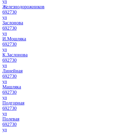
ул
Железнодорожников
692730
ул
Заслонова
692730
ул
И.Мошляка
692730
ул
К.Заслонова
692730
ул
Линейная
692730
ул
Машляка
692730
ул
Подгорная
692730
ул
Полевая
692730
ул