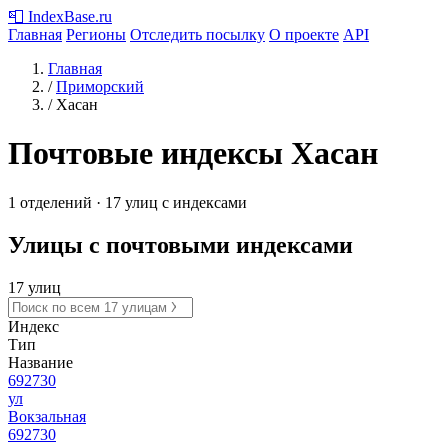
📮
IndexBase
.ru
Главная
Регионы
Отследить посылку
О проекте
API
Главная
/
Приморский
/
Хасан
Почтовые индексы Хасан
1 отделений · 17 улиц с индексами
Улицы с почтовыми индексами
17 улиц
Индекс
Тип
Название
692730
ул
Вокзальная
692730