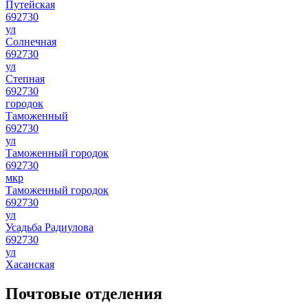
Путейская
692730
ул
Солнечная
692730
ул
Степная
692730
городок
Таможенный
692730
ул
Таможенный городок
692730
мкр
Таможенный городок
692730
ул
Усадьба Радиулова
692730
ул
Хасанская
Почтовые отделения