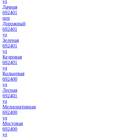
ул
Дачная
692401
пер
Дорожный
692401
ул
Зеленая
692401
ул
Кедровая
692401
ул
Кольцевая
692400
ул
Лесная
692401
ул
Мелиоративная
692400
ул
Мостовая
692400
ул