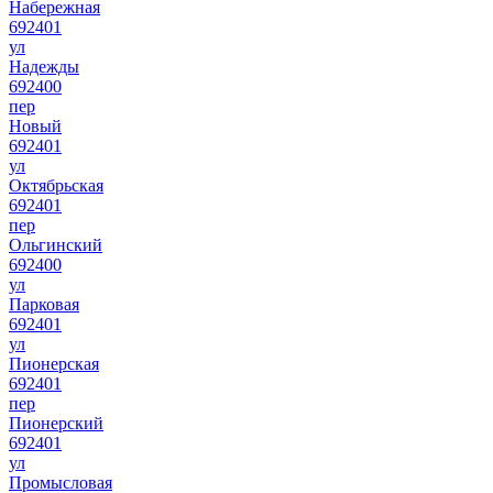
Набережная
692401
ул
Надежды
692400
пер
Новый
692401
ул
Октябрьская
692401
пер
Ольгинский
692400
ул
Парковая
692401
ул
Пионерская
692401
пер
Пионерский
692401
ул
Промысловая