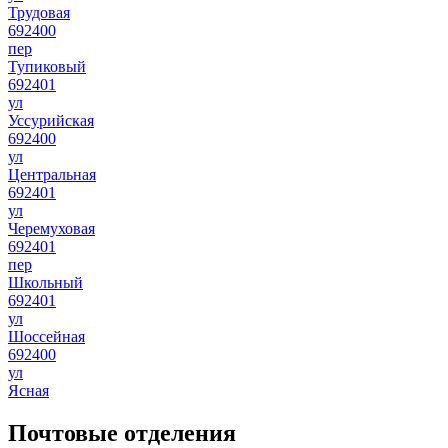
Трудовая
692400
пер
Тупиковый
692401
ул
Уссурийская
692400
ул
Центральная
692401
ул
Черемуховая
692401
пер
Школьный
692401
ул
Шоссейная
692400
ул
Ясная
Почтовые отделения