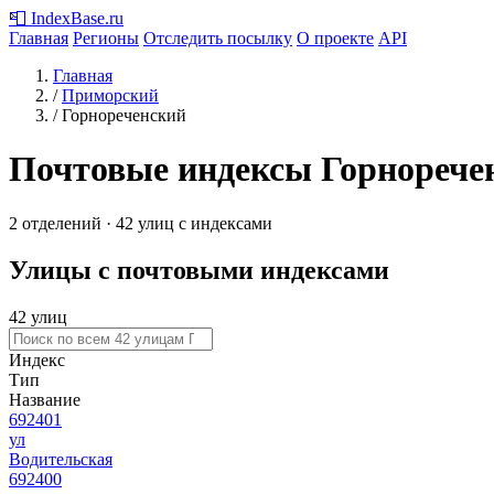
📮
IndexBase
.ru
Главная
Регионы
Отследить посылку
О проекте
API
Главная
/
Приморский
/
Горнореченский
Почтовые индексы Горнорече
2 отделений · 42 улиц с индексами
Улицы с почтовыми индексами
42 улиц
Индекс
Тип
Название
692401
ул
Водительская
692400