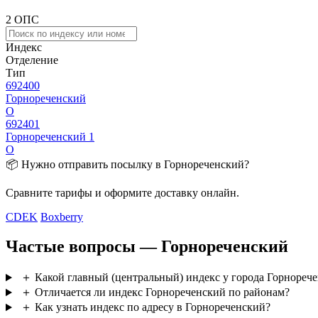
2 ОПС
Индекс
Отделение
Тип
692400
Горнореченский
О
692401
Горнореченский 1
О
📦 Нужно отправить посылку в Горнореченский?
Сравните тарифы и оформите доставку онлайн.
CDEK
Boxberry
Частые вопросы — Горнореченский
＋
Какой главный (центральный) индекс у города Горнореч
＋
Отличается ли индекс Горнореченский по районам?
＋
Как узнать индекс по адресу в Горнореченский?