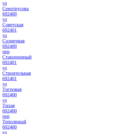
ул
Сенотрусова
692400
ул
Советская
692401
ул
Солнечная
692400
пер
Станционный
692401
ул
Строительная
692401
ул
Тигровая
692400
ул
Тихая
692400
пер
Тополиный
692400
ул