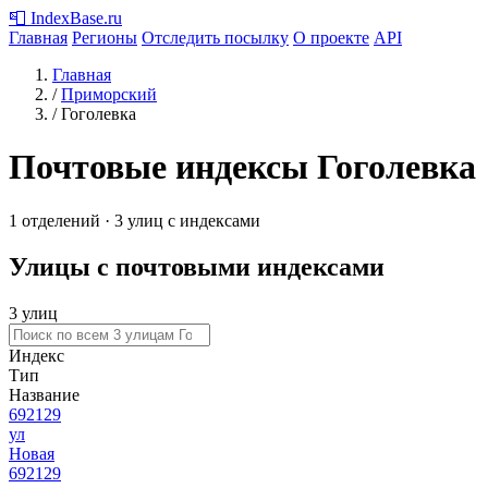
📮
IndexBase
.ru
Главная
Регионы
Отследить посылку
О проекте
API
Главная
/
Приморский
/
Гоголевка
Почтовые индексы Гоголевка
1 отделений · 3 улиц с индексами
Улицы с почтовыми индексами
3 улиц
Индекс
Тип
Название
692129
ул
Новая
692129