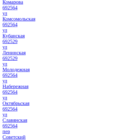
Комарова
692564
ул
Комсомольская
692564
ул
Кубанская
692529
ул
Ленинская
692529
ул
Молодежная
692564
ул
Набережная
692564
ул
Октябрьская
692564
ул
Славянская
692564
пер
Советский