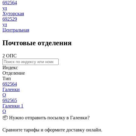
692564
ул
Хуторская
692529
ул
Центральная
Почтовые отделения
2 ОПС
Индекс
Отделение
Тип
692564
Галенки
О
692565
Галенки 1
О
📦 Нужно отправить посылку в Галенки?
Сравните тарифы и оформите доставку онлайн.