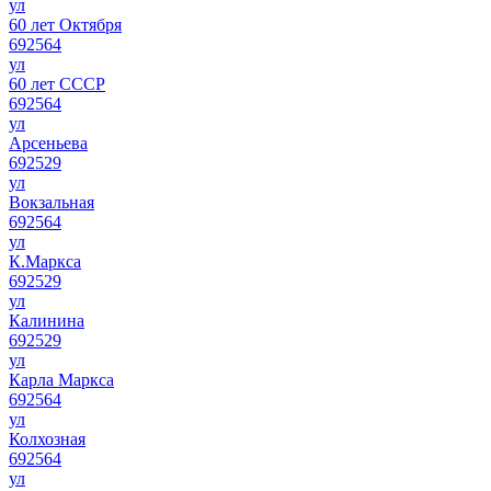
ул
60 лет Октября
692564
ул
60 лет СССР
692564
ул
Арсеньева
692529
ул
Вокзальная
692564
ул
К.Маркса
692529
ул
Калинина
692529
ул
Карла Маркса
692564
ул
Колхозная
692564
ул