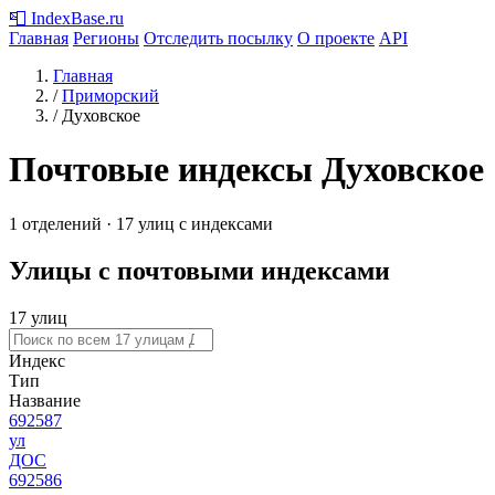
📮
IndexBase
.ru
Главная
Регионы
Отследить посылку
О проекте
API
Главная
/
Приморский
/
Духовское
Почтовые индексы Духовское
1 отделений · 17 улиц с индексами
Улицы с почтовыми индексами
17 улиц
Индекс
Тип
Название
692587
ул
ДОС
692586