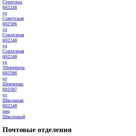
Серегина
692248
ул
Советская
692586
ул
Совхозная
692248
ул
Совхозная
692248
ул
Уборевича
692586
ул
Шевченко
692587
ул
Школьная
692248
пер
Школьный
Почтовые отделения