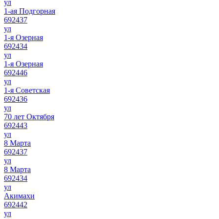
ул
1-ая Подгорная
692437
ул
1-я Озерная
692434
ул
1-я Озерная
692446
ул
1-я Советская
692436
ул
70 лет Октября
692443
ул
8 Марта
692437
ул
8 Марта
692434
ул
Акимахи
692442
ул