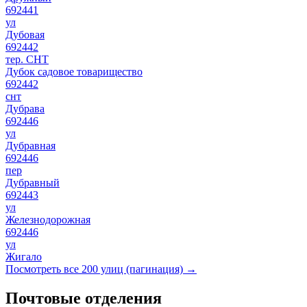
692441
ул
Дубовая
692442
тер. СНТ
Дубок садовое товарищество
692442
снт
Дубрава
692446
ул
Дубравная
692446
пер
Дубравный
692443
ул
Железнодорожная
692446
ул
Жигало
Посмотреть все 200 улиц (пагинация) →
Почтовые отделения