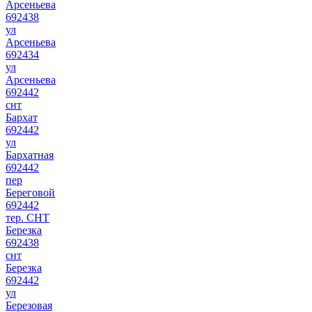
Арсеньева
692438
ул
Арсеньева
692434
ул
Арсеньева
692442
снт
Бархат
692442
ул
Бархатная
692442
пер
Береговой
692442
тер. СНТ
Березка
692438
снт
Березка
692442
ул
Березовая