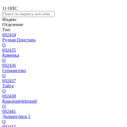
11 ОПС
Индекс
Отделение
Тип
692434
Рудная Пристань
О
692435
Каменка
О
692436
Сержантово
О
692437
Тайга
О
692438
Краснореченский
О
692441
Дальнегорск 1
О
692442