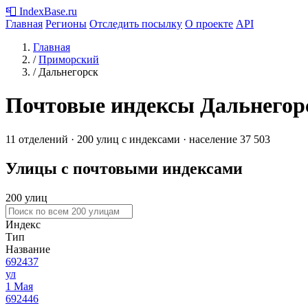
📮
IndexBase
.ru
Главная
Регионы
Отследить посылку
О проекте
API
Главная
/
Приморский
/
Дальнегорск
Почтовые индексы Дальнегор
11 отделений · 200 улиц с индексами · население 37 503
Улицы с почтовыми индексами
200 улиц
Индекс
Тип
Название
692437
ул
1 Мая
692446