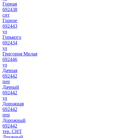
Горная
692438
снт
Горное
692443
ул
Горького
692434
ул
Григория Милая
692446
ул
Дачная
692442
пер
Дачный
692442
ул
Дорожная
692442
пер
Дорожный
692442
тер. СНТ
Дружный