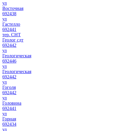
ул
Восточная
692438
ул
Гастелло
692441
тер. СНТ
Геолог сдт
692442
ул
Геологическая
692446
ул
Геологическая
692442
ул
Гоголя
692442
ул
Головина
692441
ул
Горная
692434
ул