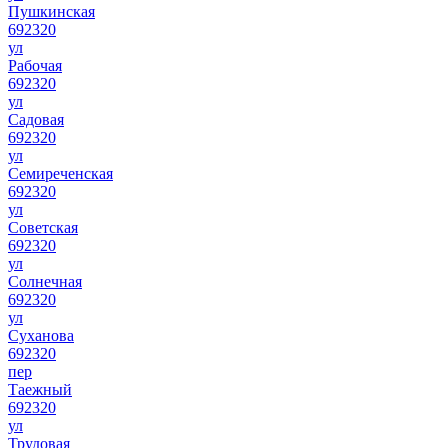
Пушкинская
692320
ул
Рабочая
692320
ул
Садовая
692320
ул
Семиреченская
692320
ул
Советская
692320
ул
Солнечная
692320
ул
Суханова
692320
пер
Таежный
692320
ул
Трудовая