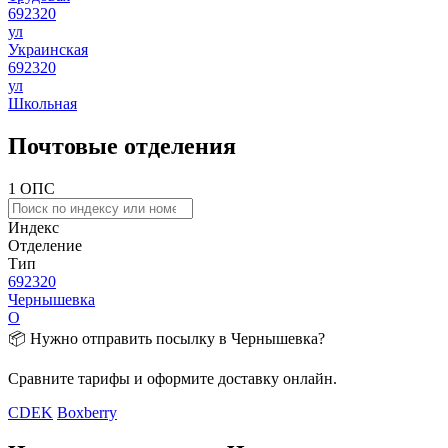
692320
ул
Украинская
692320
ул
Школьная
Почтовые отделения
1 ОПС
Индекс
Отделение
Тип
692320
Чернышевка
О
📦 Нужно отправить посылку в Чернышевка?
Сравните тарифы и оформите доставку онлайн.
CDEK
Boxberry