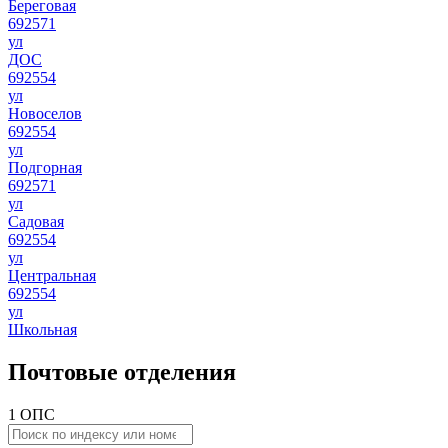
Береговая
692571
ул
ДОС
692554
ул
Новоселов
692554
ул
Подгорная
692571
ул
Садовая
692554
ул
Центральная
692554
ул
Школьная
Почтовые отделения
1 ОПС