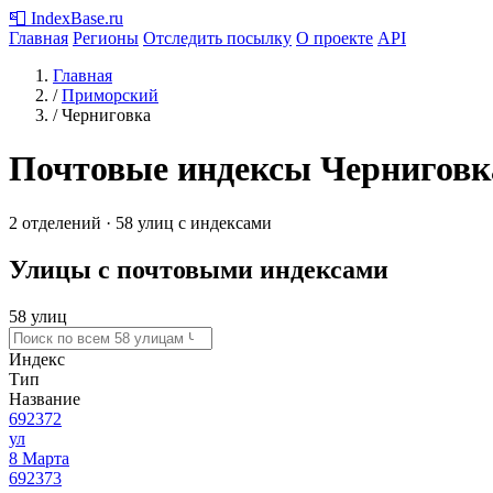
📮
IndexBase
.ru
Главная
Регионы
Отследить посылку
О проекте
API
Главная
/
Приморский
/
Черниговка
Почтовые индексы Черниговк
2 отделений · 58 улиц с индексами
Улицы с почтовыми индексами
58 улиц
Индекс
Тип
Название
692372
ул
8 Марта
692373