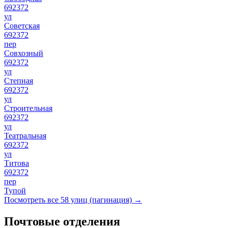
692372
ул
Советская
692372
пер
Совхозный
692372
ул
Степная
692372
ул
Строительная
692372
ул
Театральная
692372
ул
Титова
692372
пер
Тупой
Посмотреть все 58 улиц (пагинация) →
Почтовые отделения