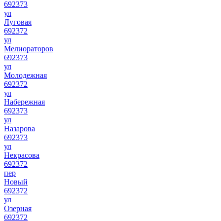
692373
ул
Луговая
692372
ул
Мелиораторов
692373
ул
Молодежная
692372
ул
Набережная
692373
ул
Назарова
692373
ул
Некрасова
692372
пер
Новый
692372
ул
Озерная
692372