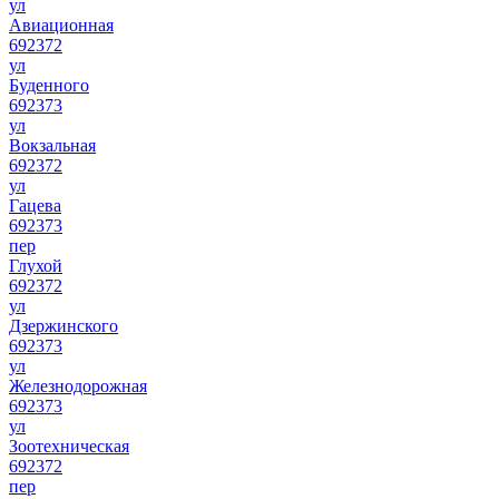
ул
Авиационная
692372
ул
Буденного
692373
ул
Вокзальная
692372
ул
Гацева
692373
пер
Глухой
692372
ул
Дзержинского
692373
ул
Железнодорожная
692373
ул
Зоотехническая
692372
пер