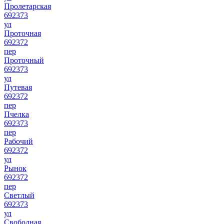
Пролетарская
692373
ул
Проточная
692372
пер
Проточный
692373
ул
Путевая
692372
пер
Пчелка
692373
пер
Рабочий
692372
ул
Рынок
692372
пер
Светлый
692373
ул
Свободная