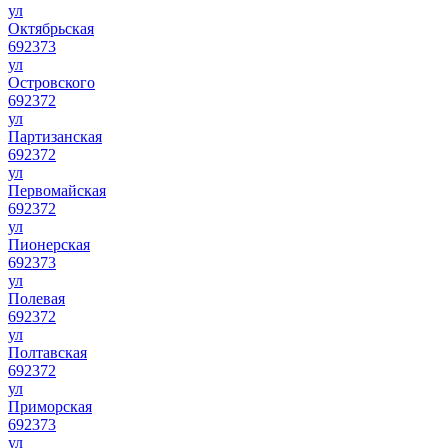
ул
Октябрьская
692373
ул
Островского
692372
ул
Партизанская
692372
ул
Первомайская
692372
ул
Пионерская
692373
ул
Полевая
692372
ул
Полтавская
692372
ул
Приморская
692373
ул