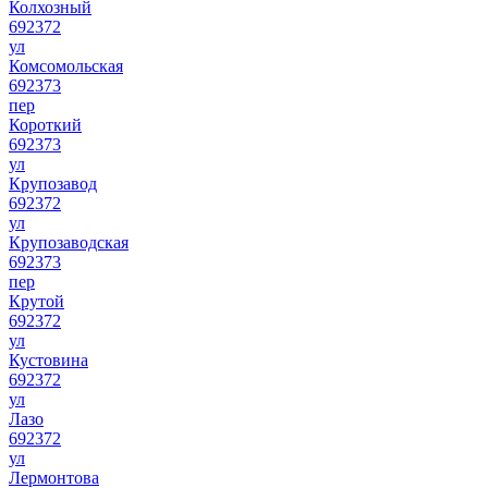
Колхозный
692372
ул
Комсомольская
692373
пер
Короткий
692373
ул
Крупозавод
692372
ул
Крупозаводская
692373
пер
Крутой
692372
ул
Кустовина
692372
ул
Лазо
692372
ул
Лермонтова