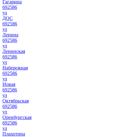
Гагарина
692586
ул
ДОС
692586
ул
Ленина
692586
ул
Ленинская
692586
ул
Набережная
692586
ул
Новая
692586
ул
Октябрьская
692586
ул
Оренбургская
692586
ул
Плахотина