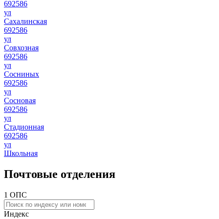
692586
ул
Сахалинская
692586
ул
Совхозная
692586
ул
Сосниных
692586
ул
Сосновая
692586
ул
Стадионная
692586
ул
Школьная
Почтовые отделения
1 ОПС
Индекс