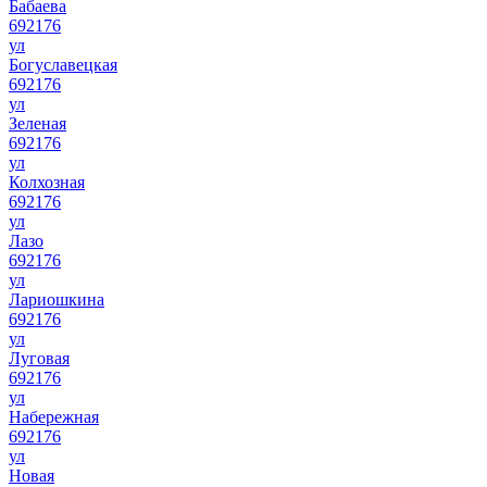
Бабаева
692176
ул
Богуславецкая
692176
ул
Зеленая
692176
ул
Колхозная
692176
ул
Лазо
692176
ул
Лариошкина
692176
ул
Луговая
692176
ул
Набережная
692176
ул
Новая