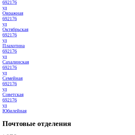
692176
ул
Овражная
692176
ул
Октябрьская
692176
ул
Плахотина
692176
ул
Сахалинская
692176
ул
Семейная
692176
ул
Советская
692176
ул
Юбилейная
Почтовые отделения