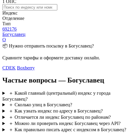
1 ОПС
Индекс
Отделение
Тип
692176
Богуславец
О
📦 Нужно отправить посылку в Богуславец?
Сравните тарифы и оформите доставку онлайн.
CDEK
Boxberry
Частые вопросы — Богуславец
＋
Какой главный (центральный) индекс у города
Богуславец?
＋
Сколько улиц в Богуславец?
＋
Как узнать индекс по адресу в Богуславец?
＋
Отличается ли индекс Богуславец по районам?
＋
Можно ли проверить индекс Богуславец через API?
＋
Как правильно писать адрес с индексом в Богуславец?