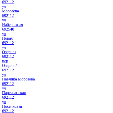
692112
ул
Морозова
692112
ул
Набережная
692548
ул
Новая
692112
ул
Озерная
692112
пер
Озерный
692112
ул
Павлика Морозова
692112
ул
Партизанская
692112
ул
Поселковая
692112