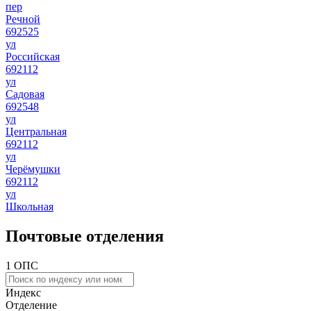
пер
Речной
692525
ул
Российская
692112
ул
Садовая
692548
ул
Центральная
692112
ул
Черёмушки
692112
ул
Школьная
Почтовые отделения
1 ОПС
Индекс
Отделение