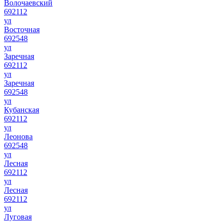
Волочаевский
692112
ул
Восточная
692548
ул
Заречная
692112
ул
Заречная
692548
ул
Кубанская
692112
ул
Леонова
692548
ул
Лесная
692112
ул
Лесная
692112
ул
Луговая