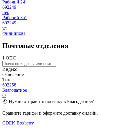
Рабочий 2-й
692249
пер
Рабочий 3-й
692249
ул
Филиппова
Почтовые отделения
1 ОПС
Индекс
Отделение
Тип
692258
Благодатное
О
📦 Нужно отправить посылку в Благодатное?
Сравните тарифы и оформите доставку онлайн.
CDEK
Boxberry