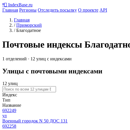
📮
IndexBase
.ru
Главная
Регионы
Отследить посылку
О проекте
API
Главная
/
Приморский
/
Благодатное
Почтовые индексы Благодатн
1 отделений · 12 улиц с индексами
Улицы с почтовыми индексами
12 улиц
Индекс
Тип
Название
692249
ул
Военный городок N 50 ДОС 131
692258