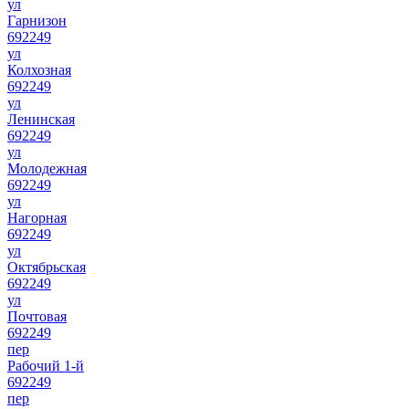
ул
Гарнизон
692249
ул
Колхозная
692249
ул
Ленинская
692249
ул
Молодежная
692249
ул
Нагорная
692249
ул
Октябрьская
692249
ул
Почтовая
692249
пер
Рабочий 1-й
692249
пер