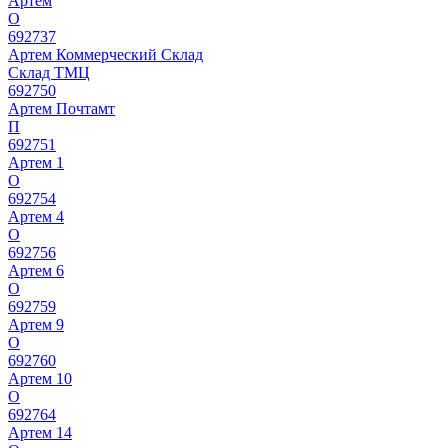
Артем
О
692737
Артем Коммерческий Склад
Склад ТМЦ
692750
Артем Почтамт
П
692751
Артем 1
О
692754
Артем 4
О
692756
Артем 6
О
692759
Артем 9
О
692760
Артем 10
О
692764
Артем 14