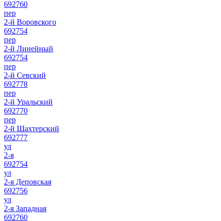
692760
пер
2-й Воровского
692754
пер
2-й Линейный
692754
пер
2-й Севский
692778
пер
2-й Уральский
692770
пер
2-й Шахтерский
692777
ул
2-я
692754
ул
2-я Деповская
692756
ул
2-я Западная
692760