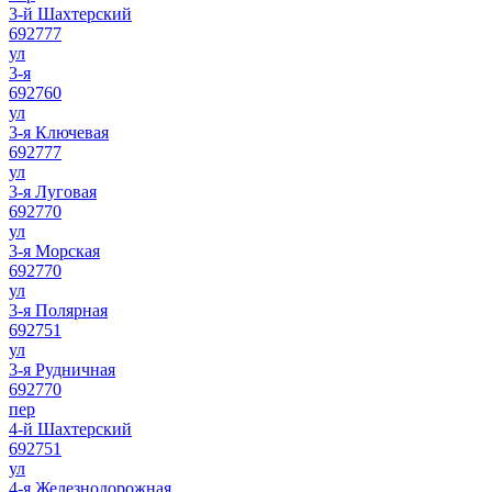
3-й Шахтерский
692777
ул
3-я
692760
ул
3-я Ключевая
692777
ул
3-я Луговая
692770
ул
3-я Морская
692770
ул
3-я Полярная
692751
ул
3-я Рудничная
692770
пер
4-й Шахтерский
692751
ул
4-я Железнодорожная