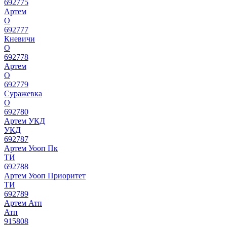
692775
Артем
О
692777
Кневичи
О
692778
Артем
О
692779
Суражевка
О
692780
Артем УКД
УКД
692787
Артем Уооп Пк
ТИ
692788
Артем Уооп Приоритет
ТИ
692789
Артем Атп
Атп
915808