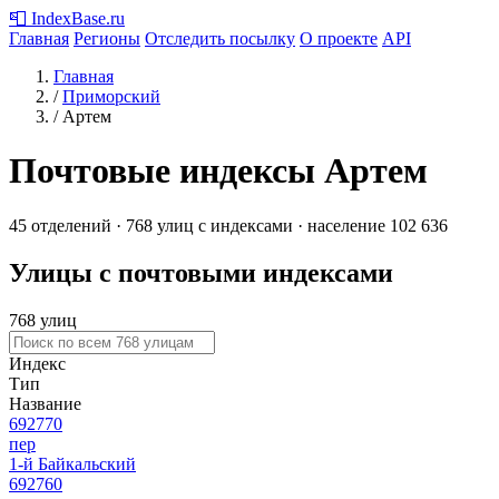
📮
IndexBase
.ru
Главная
Регионы
Отследить посылку
О проекте
API
Главная
/
Приморский
/
Артем
Почтовые индексы Артем
45 отделений · 768 улиц с индексами · население 102 636
Улицы с почтовыми индексами
768 улиц
Индекс
Тип
Название
692770
пер
1-й Байкальский
692760