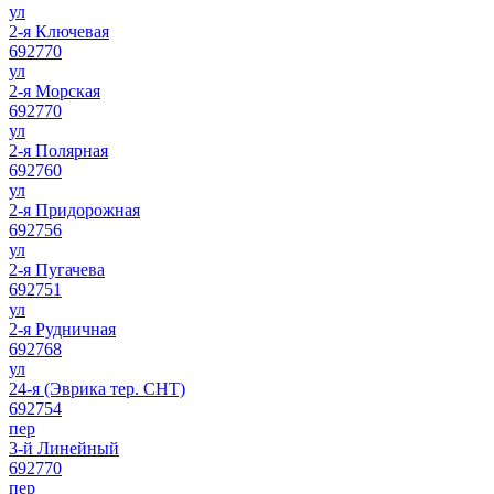
ул
2-я Ключевая
692770
ул
2-я Морская
692770
ул
2-я Полярная
692760
ул
2-я Придорожная
692756
ул
2-я Пугачева
692751
ул
2-я Рудничная
692768
ул
24-я (Эврика тер. СНТ)
692754
пер
3-й Линейный
692770
пер