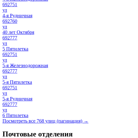
692751
ул
4-я Рудничная
692760
ул
40 лет Октября
692777
ул
5 Пятилетка
692751
ул
5-я Железнодорожная
692777
ул
5-я Пятилетка
692751
ул
5-я Рудничная
692777
ул
6 Пятилетка
Посмотреть все 768 улиц (пагинация) →
Почтовые отделения