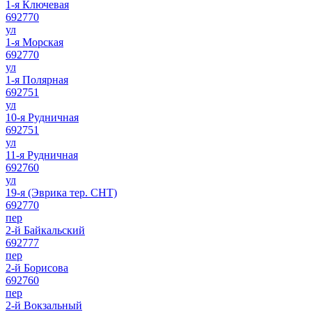
1-я Ключевая
692770
ул
1-я Морская
692770
ул
1-я Полярная
692751
ул
10-я Рудничная
692751
ул
11-я Рудничная
692760
ул
19-я (Эврика тер. СНТ)
692770
пер
2-й Байкальский
692777
пер
2-й Борисова
692760
пер
2-й Вокзальный