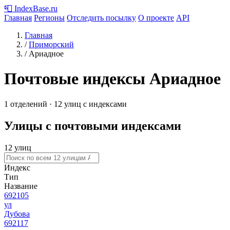
📮
IndexBase
.ru
Главная
Регионы
Отследить посылку
О проекте
API
Главная
/
Приморский
/
Ариадное
Почтовые индексы Ариадное
1 отделений · 12 улиц с индексами
Улицы с почтовыми индексами
12 улиц
Индекс
Тип
Название
692105
ул
Дубова
692117