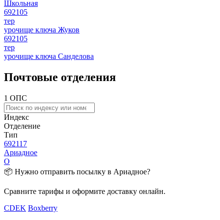
Школьная
692105
тер
урочище ключа Жуков
692105
тер
урочище ключа Санделова
Почтовые отделения
1 ОПС
Индекс
Отделение
Тип
692117
Ариадное
О
📦 Нужно отправить посылку в Ариадное?
Сравните тарифы и оформите доставку онлайн.
CDEK
Boxberry