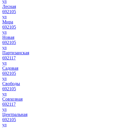
ул
Лесная
692105
ул
Мира
692105
ул
Новая
692105
ул
Партизанская
692117
ул
Садовая
692105
ул
Свободы
692105
ул
Совхозная
692117
ул
Центральная
692105
ул