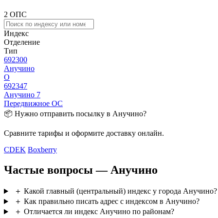
2 ОПС
Индекс
Отделение
Тип
692300
Анучино
О
692347
Анучино 7
Передвижное ОС
📦 Нужно отправить посылку в Анучино?
Сравните тарифы и оформите доставку онлайн.
CDEK
Boxberry
Частые вопросы — Анучино
＋
Какой главный (центральный) индекс у города Анучино?
＋
Как правильно писать адрес с индексом в Анучино?
＋
Отличается ли индекс Анучино по районам?