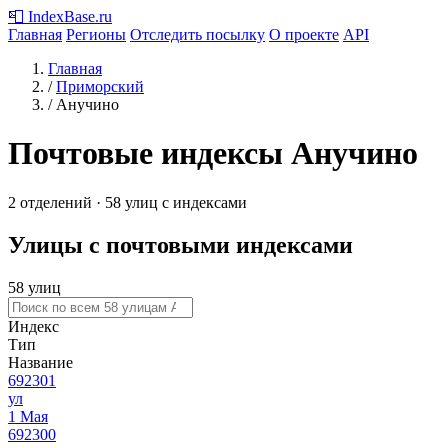
📮
IndexBase
.ru
Главная
Регионы
Отследить посылку
О проекте
API
Главная
/
Приморский
/
Анучино
Почтовые индексы Анучино
2 отделений · 58 улиц с индексами
Улицы с почтовыми индексами
58 улиц
Индекс
Тип
Название
692301
ул
1 Мая
692300