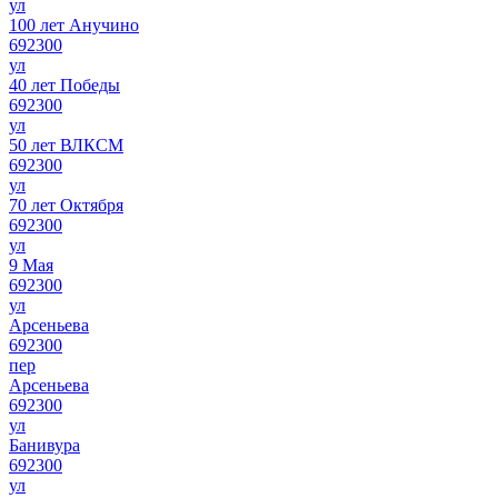
ул
100 лет Анучино
692300
ул
40 лет Победы
692300
ул
50 лет ВЛКСМ
692300
ул
70 лет Октября
692300
ул
9 Мая
692300
ул
Арсеньева
692300
пер
Арсеньева
692300
ул
Банивура
692300
ул