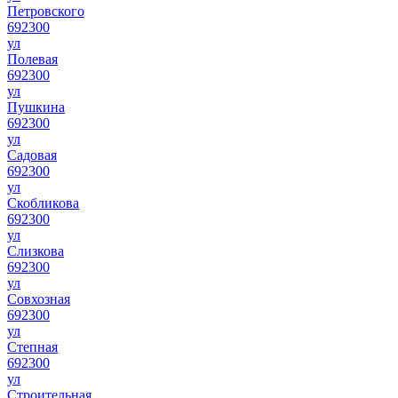
Петровского
692300
ул
Полевая
692300
ул
Пушкина
692300
ул
Садовая
692300
ул
Скобликова
692300
ул
Слизкова
692300
ул
Совхозная
692300
ул
Степная
692300
ул
Строительная