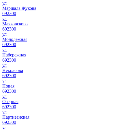
ул
Маршала Жукова
692300
ул
Маяковского
692300
ул
Молодежная
692300
ул
Набережная
692300
ул
Некрасова
692300
ул
Новая
692300
ул
Озерная
692300
ул
Партизанская
692300
ул