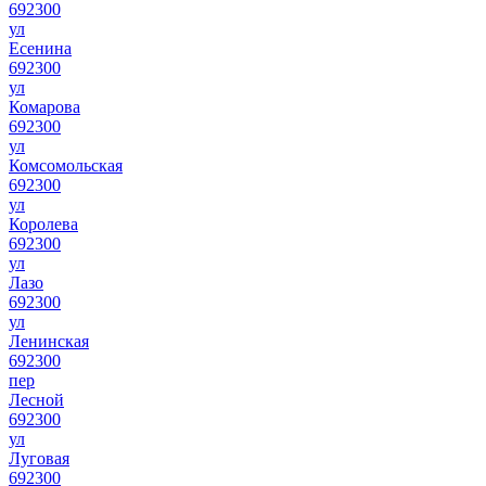
692300
ул
Есенина
692300
ул
Комарова
692300
ул
Комсомольская
692300
ул
Королева
692300
ул
Лазо
692300
ул
Ленинская
692300
пер
Лесной
692300
ул
Луговая
692300