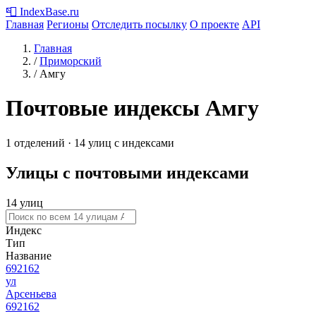
📮
IndexBase
.ru
Главная
Регионы
Отследить посылку
О проекте
API
Главная
/
Приморский
/
Амгу
Почтовые индексы Амгу
1 отделений · 14 улиц с индексами
Улицы с почтовыми индексами
14 улиц
Индекс
Тип
Название
692162
ул
Арсеньева
692162