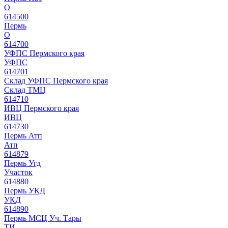
О
614500
Пермь
О
614700
УФПС Пермского края
УФПС
614701
Склад УФПС Пермского края
Склад ТМЦ
614710
ИВЦ Пермского края
ИВЦ
614730
Пермь Атп
Атп
614879
Пермь Угд
Участок
614880
Пермь УКД
УКД
614890
Пермь МСЦ Уч. Тары
ТИ