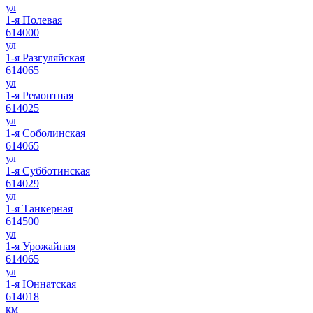
ул
1-я Полевая
614000
ул
1-я Разгуляйская
614065
ул
1-я Ремонтная
614025
ул
1-я Соболинская
614065
ул
1-я Субботинская
614029
ул
1-я Танкерная
614500
ул
1-я Урожайная
614065
ул
1-я Юннатская
614018
км