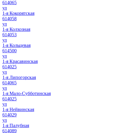
614065
ул
1-я Кокорятская
614058
ул
1-я Колхозная
614053
ул
1-я Кольцевая
614500
ул
1-я Красавинская
614025
ул
1-я Липогорская
614065
ул
1-я Мало-Субботинская
614025
ул
1-я Нейвинская
614029
ул
1-я Палубная
614089