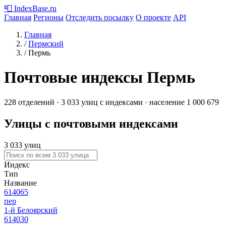
📮
IndexBase
.ru
Главная
Регионы
Отследить посылку
О проекте
API
Главная
/
Пермский
/
Пермь
Почтовые индексы Пермь
228 отделений · 3 033 улиц с индексами · население 1 000 679
Улицы с почтовыми индексами
3 033 улиц
Индекс
Тип
Название
614065
пер
1-й Белоярский
614030