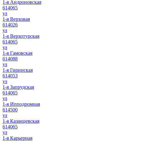
1-я Андроновская
614065
ул
1-я Верховая
614026
ул
1-я Верхотурская
614065
ул
1-я Гамовская
614088
ул
1-я Гиринская
614053
ул
1-я Запрудская
614065
ул
1-я Ипподромная
614500
ул
1-я Казанцевская
614065
ул
1-я Карьерная