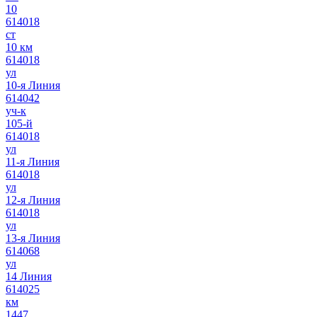
10
614018
ст
10 км
614018
ул
10-я Линия
614042
уч-к
105-й
614018
ул
11-я Линия
614018
ул
12-я Линия
614018
ул
13-я Линия
614068
ул
14 Линия
614025
км
1447