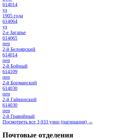
614014
ул
1905 года
614064
ул
2-е Загарье
614065
пер
2-й Белоярский
614014
пер
2-й Бойный
614109
пер
2-й Боцманский
614030
пер
2-й Гайвинский
614030
пер
2-й Гравийный
Посмотреть все 3 033 улиц (пагинация) →
Почтовые отделения