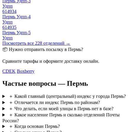
Пермь Удпп-3
Удпп
614934
Пермь Удпп-4
Удпп
614935
Пермь Удпп-5
Удпп
Посмотреть все 228 отделений →
📦 Нужно отправить посылку в Пермь?
Сравните тарифы и оформите доставку онлайн.
CDEK
Boxberry
Частые вопросы — Пермь
＋
Какой главный (центральный) индекс у города Пермь?
＋
Отличается ли индекс Пермь по районам?
＋
Что делать, если моей улицы в Пермь нет в базе?
＋
Какое население Пермь и сколько отделений Почты
России?
＋
Когда основан Пермь?