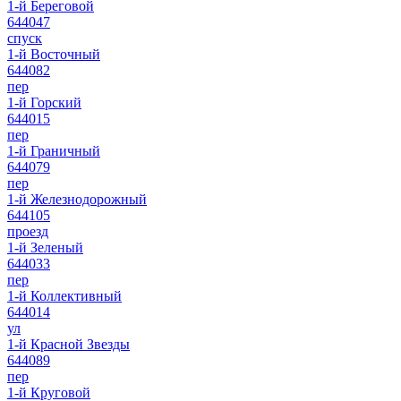
1-й Береговой
644047
спуск
1-й Восточный
644082
пер
1-й Горский
644015
пер
1-й Граничный
644079
пер
1-й Железнодорожный
644105
проезд
1-й Зеленый
644033
пер
1-й Коллективный
644014
ул
1-й Красной Звезды
644089
пер
1-й Круговой