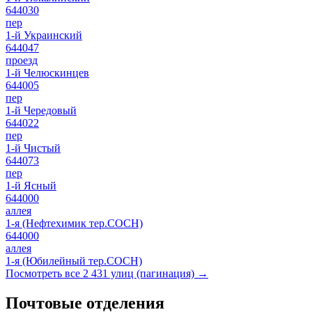
644030
пер
1-й Украинский
644047
проезд
1-й Челюскинцев
644005
пер
1-й Чередовый
644022
пер
1-й Чистый
644073
пер
1-й Ясный
644000
аллея
1-я (Нефтехимик тер.СОСН)
644000
аллея
1-я (Юбилейный тер.СОСН)
Посмотреть все 2 431 улиц (пагинация) →
Почтовые отделения