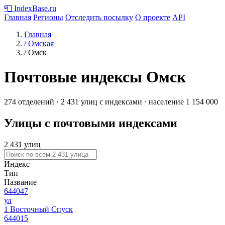
📮
IndexBase
.ru
Главная
Регионы
Отследить посылку
О проекте
API
Главная
/
Омская
/
Омск
Почтовые индексы Омск
274 отделений · 2 431 улиц с индексами · население 1 154 000
Улицы с почтовыми индексами
2 431 улиц
Индекс
Тип
Название
644047
ул
1 Восточный Спуск
644015