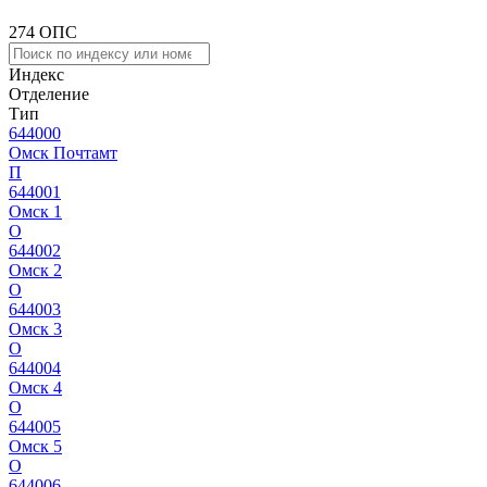
274 ОПС
Индекс
Отделение
Тип
644000
Омск Почтамт
П
644001
Омск 1
О
644002
Омск 2
О
644003
Омск 3
О
644004
Омск 4
О
644005
Омск 5
О
644006