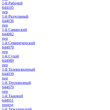
1-й Рабочий
644105
пер
1-й Раздольный
644036
пер
1-й Самарский
644082
пер
1-й Семиреченский
644070
пер
1-й Сухой
644089
пер
1-й Телевизионный
644039
пер
1-й Тепловозный
644079
пер
1-й Ткацкий
644011
проезд
1-й Тюкалинский