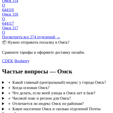
Омск 114
О
644116
Омск 116
О
644117
Омск 117
О
Посмотреть все 274 отделений →
📦 Нужно отправить посылку в Омск?
Сравните тарифы и оформите доставку онлайн.
CDEK
Boxberry
Частые вопросы — Омск
＋
Какой главный (центральный) индекс у города Омск?
＋
Когда основан Омск?
＋
Что делать, если моей улицы в Омск нет в базе?
＋
Часовой пояс и регион для Омск?
＋
Отличается ли индекс Омск по районам?
＋
Какое население Омск и сколько отделений Почты