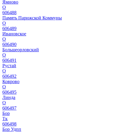
Ямново
О
606488
Память Парижской Коммуны
О
606489
Ивановское
О
606490
Большеорловский
О
606491
Рустай
О
606492
Коврово
О
606495
Линда
О
606497
Бор
Тк
606498
Бор Удпп