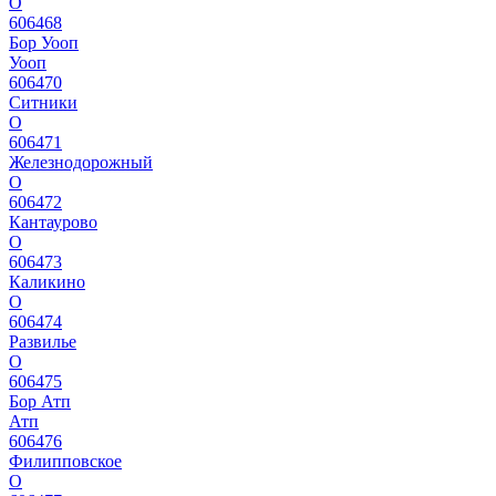
О
606468
Бор Уооп
Уооп
606470
Ситники
О
606471
Железнодорожный
О
606472
Кантаурово
О
606473
Каликино
О
606474
Развилье
О
606475
Бор Атп
Атп
606476
Филипповское
О