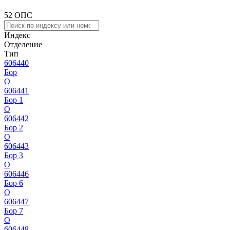
52 ОПС
Индекс
Отделение
Тип
606440
Бор
О
606441
Бор 1
О
606442
Бор 2
О
606443
Бор 3
О
606446
Бор 6
О
606447
Бор 7
О
606448