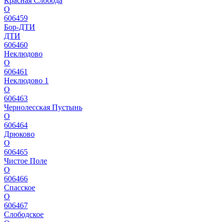
Красная Слобода
О
606459
Бор-ДТИ
ДТИ
606460
Неклюдово
О
606461
Неклюдово 1
О
606463
Чернолесская Пустынь
О
606464
Дрюково
О
606465
Чистое Поле
О
606466
Спасское
О
606467
Слободское