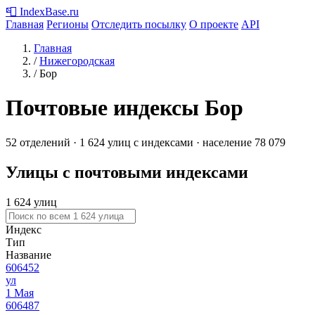
📮
IndexBase
.ru
Главная
Регионы
Отследить посылку
О проекте
API
Главная
/
Нижегородская
/
Бор
Почтовые индексы Бор
52 отделений · 1 624 улиц с индексами · население 78 079
Улицы с почтовыми индексами
1 624 улиц
Индекс
Тип
Название
606452
ул
1 Мая
606487