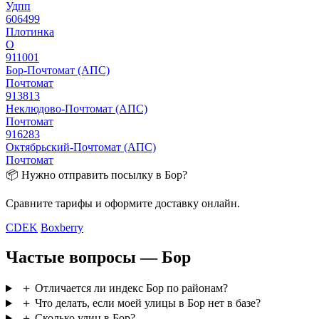
Удпп
606499
Плотинка
О
911001
Бор-Почтомат (АПС)
Почтомат
913813
Неклюдово-Почтомат (АПС)
Почтомат
916283
Октябрьский-Почтомат (АПС)
Почтомат
📦 Нужно отправить посылку в Бор?
Сравните тарифы и оформите доставку онлайн.
CDEK
Boxberry
Частые вопросы — Бор
＋
Отличается ли индекс Бор по районам?
＋
Что делать, если моей улицы в Бор нет в базе?
＋
Сколько улиц в Бор?