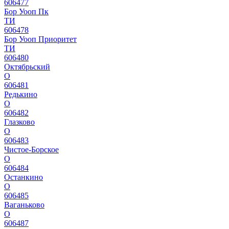
606477
Бор Уооп Пк
ТИ
606478
Бор Уооп Приоритет
ТИ
606480
Октябрьский
О
606481
Редькино
О
606482
Глазково
О
606483
Чистое-Борское
О
606484
Останкино
О
606485
Ваганьково
О
606487