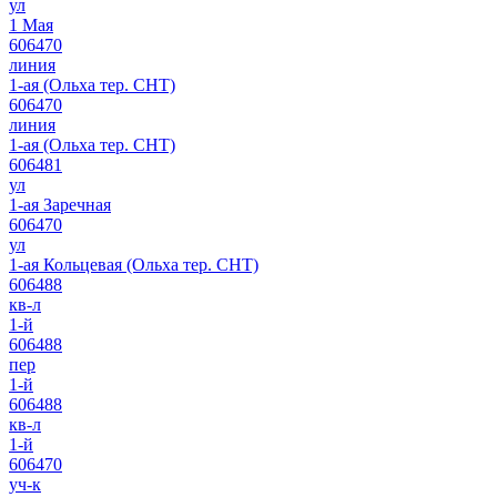
ул
1 Мая
606470
линия
1-ая (Ольха тер. СНТ)
606470
линия
1-ая (Ольха тер. СНТ)
606481
ул
1-ая Заречная
606470
ул
1-ая Кольцевая (Ольха тер. СНТ)
606488
кв-л
1-й
606488
пер
1-й
606488
кв-л
1-й
606470
уч-к