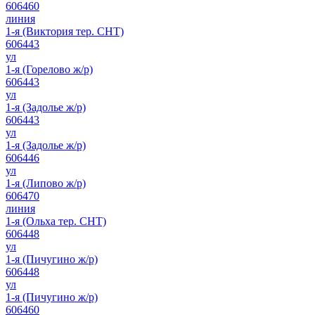
606460
линия
1-я (Виктория тер. СНТ)
606443
ул
1-я (Горелово ж/р)
606443
ул
1-я (Задолье ж/р)
606443
ул
1-я (Задолье ж/р)
606446
ул
1-я (Липово ж/р)
606470
линия
1-я (Ольха тер. СНТ)
606448
ул
1-я (Пичугино ж/р)
606448
ул
1-я (Пичугино ж/р)
606460