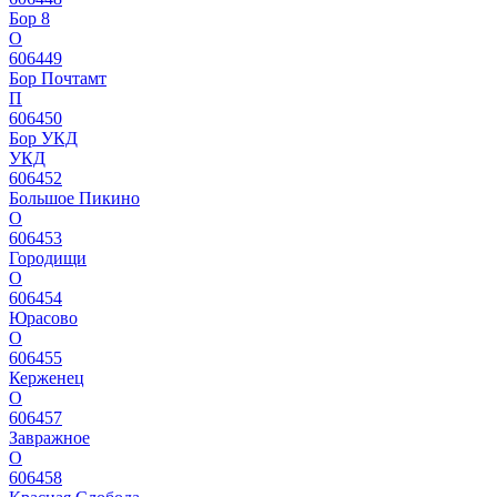
Бор 8
О
606449
Бор Почтамт
П
606450
Бор УКД
УКД
606452
Большое Пикино
О
606453
Городищи
О
606454
Юрасово
О
606455
Керженец
О
606457
Завражное
О
606458