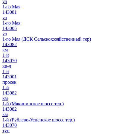
ул
1-го Мая
143081
ул
1-го Мая
143005
ул
1-го Мая (ДСК Сельскохозяйственный тер)
143082
км
1-й
143070
кв-л
1-й
143001
просек
1-й
143082
км
1-й (Мякининское шоссе тер.)
143082
км
1-й (Рублево-Успенское шоссе тер.)
143070
туп