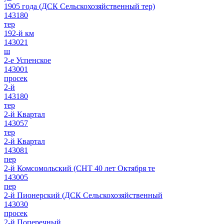
1905 года (ДСК Сельскохозяйственный тер)
143180
тер
192-й км
143021
ш
2-е Успенское
143001
просек
2-й
143180
тер
2-й Квартал
143057
тер
2-й Квартал
143081
пер
2-й Комсомольский (СНТ 40 лет Октября те
143005
пер
2-й Пионерский (ДСК Сельскохозяйственный
143030
просек
2-й Поперечный