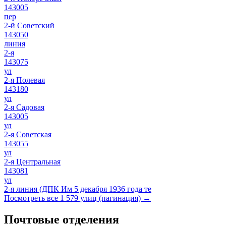
143005
пер
2-й Советский
143050
линия
2-я
143075
ул
2-я Полевая
143180
ул
2-я Садовая
143005
ул
2-я Советская
143055
ул
2-я Центральная
143081
ул
2-я линия (ДПК Им 5 декабря 1936 года те
Посмотреть все 1 579 улиц (пагинация) →
Почтовые отделения