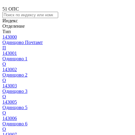
51 ОПС
Индекс
Отделение
Тип
143000
Одинцово Почтамт
П
143001
Одинцово 1
О
143002
Одинцово 2
О
143003
Одинцово 3
О
143005
Одинцово 5
О
143006
Одинцово 6
О
143007