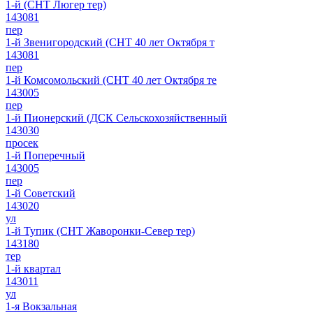
1-й (СНТ Люгер тер)
143081
пер
1-й Звенигородский (СНТ 40 лет Октября т
143081
пер
1-й Комсомольский (СНТ 40 лет Октября те
143005
пер
1-й Пионерский (ДСК Сельскохозяйственный
143030
просек
1-й Поперечный
143005
пер
1-й Советский
143020
ул
1-й Тупик (СНТ Жаворонки-Север тер)
143180
тер
1-й квартал
143011
ул
1-я Вокзальная