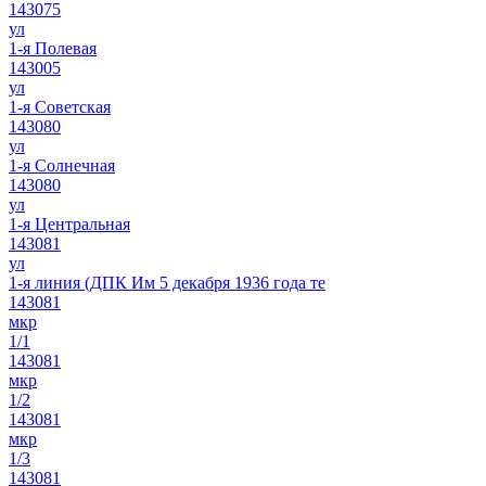
143075
ул
1-я Полевая
143005
ул
1-я Советская
143080
ул
1-я Солнечная
143080
ул
1-я Центральная
143081
ул
1-я линия (ДПК Им 5 декабря 1936 года те
143081
мкр
1/1
143081
мкр
1/2
143081
мкр
1/3
143081