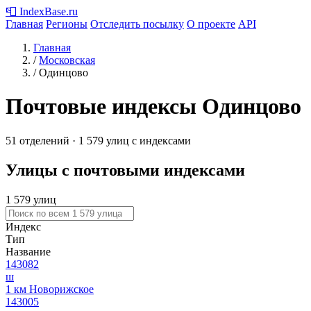
📮
IndexBase
.ru
Главная
Регионы
Отследить посылку
О проекте
API
Главная
/
Московская
/
Одинцово
Почтовые индексы Одинцово
51 отделений · 1 579 улиц с индексами
Улицы с почтовыми индексами
1 579 улиц
Индекс
Тип
Название
143082
ш
1 км Новорижское
143005