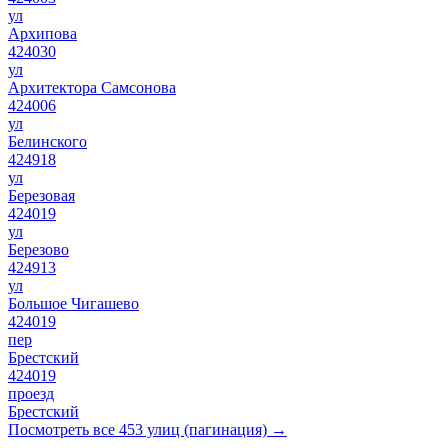
ул
Архипова
424030
ул
Архитектора Самсонова
424006
ул
Белинского
424918
ул
Березовая
424019
ул
Березово
424913
ул
Большое Чигашево
424019
пер
Брестский
424019
проезд
Брестский
Посмотреть все 453 улиц (пагинация) →