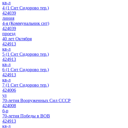
кв-л
4 (1 Снт Сидорово тер.)
424039
линия
4-я (Коммунальник снт)
424039
проезд
40 лет Октября
424913
кв-л
5 (1 Снт Сидорово тер.)
424913
кв-л
6 (1 Снт Сидорово тер.)
424913
кв-л
7 (1 Снт Сидорово тер.)
424006
ул
70-летия Вооруженных Сил СССР
424008
б-р
70-летия Победы в ВОВ
424913
кв-л