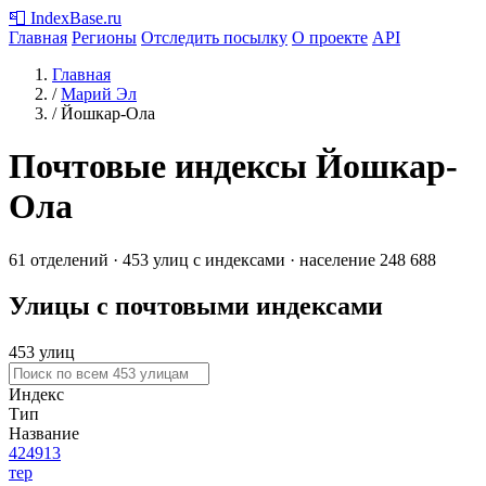
📮
IndexBase
.ru
Главная
Регионы
Отследить посылку
О проекте
API
Главная
/
Марий Эл
/
Йошкар-Ола
Почтовые индексы Йошкар-
Ола
61 отделений · 453 улиц с индексами · население 248 688
Улицы с почтовыми индексами
453 улиц
Индекс
Тип
Название
424913
тер