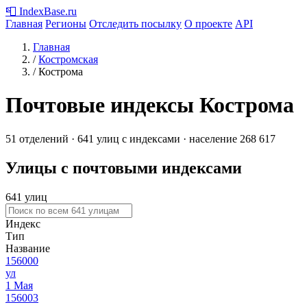
📮
IndexBase
.ru
Главная
Регионы
Отследить посылку
О проекте
API
Главная
/
Костромская
/
Кострома
Почтовые индексы Кострома
51 отделений · 641 улиц с индексами · население 268 617
Улицы с почтовыми индексами
641 улиц
Индекс
Тип
Название
156000
ул
1 Мая
156003