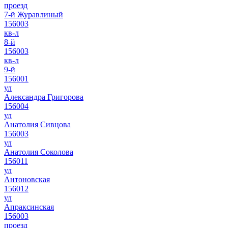
проезд
7-й Журавлиный
156003
кв-л
8-й
156003
кв-л
9-й
156001
ул
Александра Григорова
156004
ул
Анатолия Сивцова
156003
ул
Анатолия Соколова
156011
ул
Антоновская
156012
ул
Апраксинская
156003
проезд