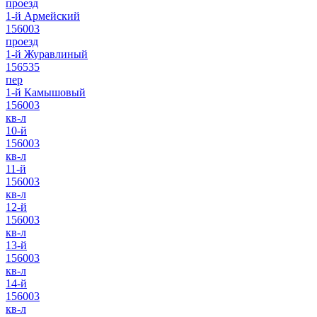
проезд
1-й Армейский
156003
проезд
1-й Журавлиный
156535
пер
1-й Камышовый
156003
кв-л
10-й
156003
кв-л
11-й
156003
кв-л
12-й
156003
кв-л
13-й
156003
кв-л
14-й
156003
кв-л