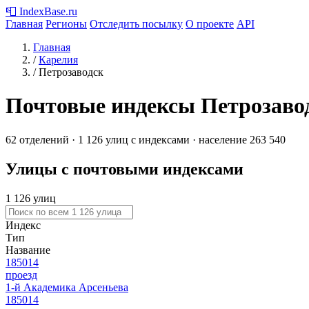
📮
IndexBase
.ru
Главная
Регионы
Отследить посылку
О проекте
API
Главная
/
Карелия
/
Петрозаводск
Почтовые индексы Петрозаво
62 отделений · 1 126 улиц с индексами · население 263 540
Улицы с почтовыми индексами
1 126 улиц
Индекс
Тип
Название
185014
проезд
1-й Академика Арсеньева
185014