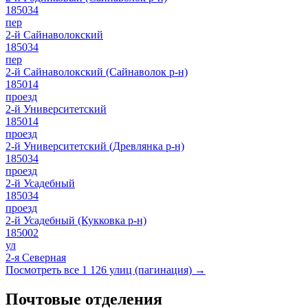
185034
пер
2-й Сайнаволокский
185034
пер
2-й Сайнаволокский (Сайнаволок р-н)
185014
проезд
2-й Университетский
185014
проезд
2-й Университетский (Древлянка р-н)
185034
проезд
2-й Усадебный
185034
проезд
2-й Усадебный (Кукковка р-н)
185002
ул
2-я Северная
Посмотреть все 1 126 улиц (пагинация) →
Почтовые отделения