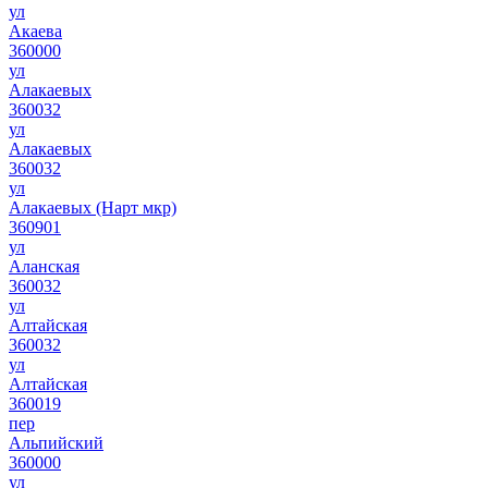
ул
Акаева
360000
ул
Алакаевых
360032
ул
Алакаевых
360032
ул
Алакаевых (Нарт мкр)
360901
ул
Аланская
360032
ул
Алтайская
360032
ул
Алтайская
360019
пер
Альпийский
360000
ул