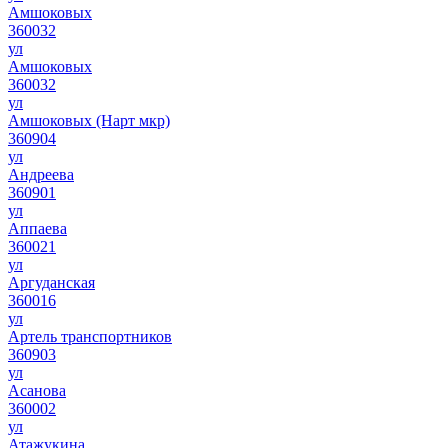
Амшоковых
360032
ул
Амшоковых
360032
ул
Амшоковых (Нарт мкр)
360904
ул
Андреева
360901
ул
Аппаева
360021
ул
Аргуданская
360016
ул
Артель транспортников
360903
ул
Асанова
360002
ул
Атажукина