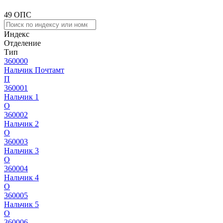
49 ОПС
Индекс
Отделение
Тип
360000
Нальчик Почтамт
П
360001
Нальчик 1
О
360002
Нальчик 2
О
360003
Нальчик 3
О
360004
Нальчик 4
О
360005
Нальчик 5
О
360006