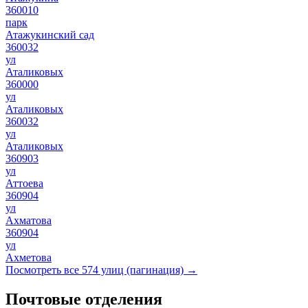
360010
парк
Атажукинский сад
360032
ул
Аталиковых
360000
ул
Аталиковых
360032
ул
Аталиковых
360903
ул
Аттоева
360904
ул
Ахматова
360904
ул
Ахметова
Посмотреть все 574 улиц (пагинация) →
Почтовые отделения