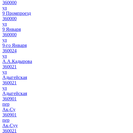
360000
ул
9 Промпроезд
360000
ул
9 Января
360000
ул
9-го Января
360024
ул
А.А.Кадырова
360021
ул
Адыгейская
360021
ул
Адыгейская
360901
пер
Ак-Су
360901
пер
Ак-Суу
360021