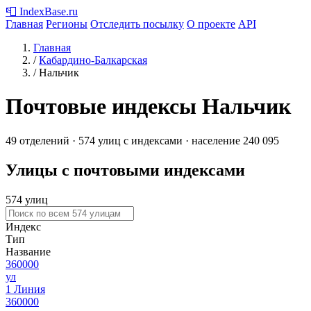
📮
IndexBase
.ru
Главная
Регионы
Отследить посылку
О проекте
API
Главная
/
Кабардино-Балкарская
/
Нальчик
Почтовые индексы Нальчик
49 отделений · 574 улиц с индексами · население 240 095
Улицы с почтовыми индексами
574 улиц
Индекс
Тип
Название
360000
ул
1 Линия
360000