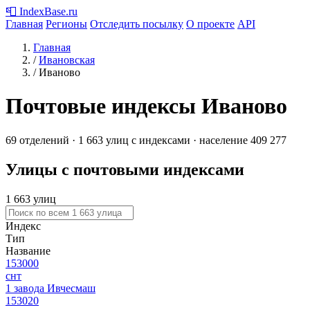
📮
IndexBase
.ru
Главная
Регионы
Отследить посылку
О проекте
API
Главная
/
Ивановская
/
Иваново
Почтовые индексы Иваново
69 отделений · 1 663 улиц с индексами · население 409 277
Улицы с почтовыми индексами
1 663 улиц
Индекс
Тип
Название
153000
снт
1 завода Ивчесмаш
153020