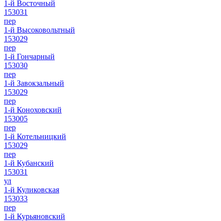
1-й Восточный
153031
пер
1-й Высоковольтный
153029
пер
1-й Гончарный
153030
пер
1-й Завокзальный
153029
пер
1-й Коноховский
153005
пер
1-й Котельницкий
153029
пер
1-й Кубанский
153031
ул
1-й Куликовская
153033
пер
1-й Курьяновский