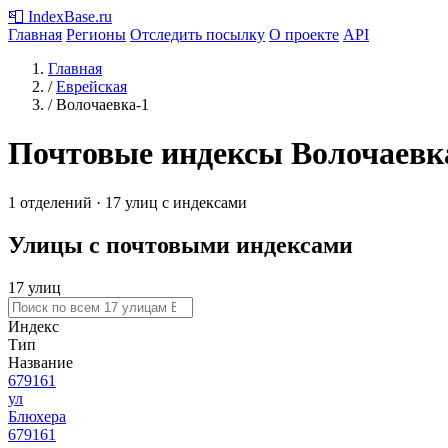
📮
IndexBase
.ru
Главная
Регионы
Отследить посылку
О проекте
API
Главная
/
Еврейская
/
Волочаевка-1
Почтовые индексы Волочаевк
1 отделений · 17 улиц с индексами
Улицы с почтовыми индексами
17 улиц
Индекс
Тип
Название
679161
ул
Блюхера
679161