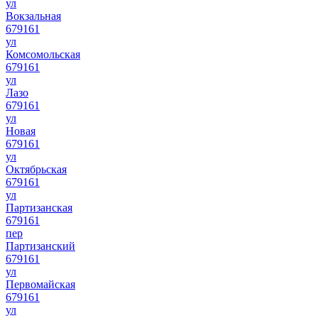
ул
Вокзальная
679161
ул
Комсомольская
679161
ул
Лазо
679161
ул
Новая
679161
ул
Октябрьская
679161
ул
Партизанская
679161
пер
Партизанский
679161
ул
Первомайская
679161
ул