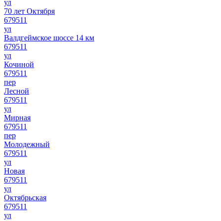
ул
70 лет Октября
679511
ул
Валдгеймское шоссе 14 км
679511
ул
Кочиной
679511
пер
Лесной
679511
ул
Мирная
679511
пер
Молодежный
679511
ул
Новая
679511
ул
Октябрьская
679511
ул