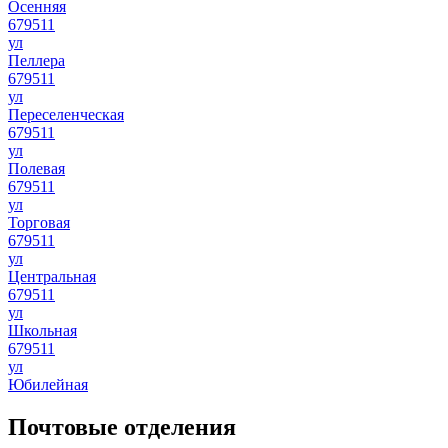
Осенняя
679511
ул
Пеллера
679511
ул
Переселенческая
679511
ул
Полевая
679511
ул
Торговая
679511
ул
Центральная
679511
ул
Школьная
679511
ул
Юбилейная
Почтовые отделения