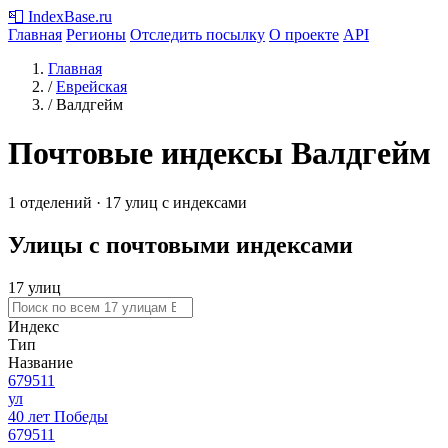
📮
IndexBase
.ru
Главная
Регионы
Отследить посылку
О проекте
API
Главная
/
Еврейская
/
Валдгейм
Почтовые индексы Валдгейм
1 отделений · 17 улиц с индексами
Улицы с почтовыми индексами
17 улиц
Индекс
Тип
Название
679511
ул
40 лет Победы
679511