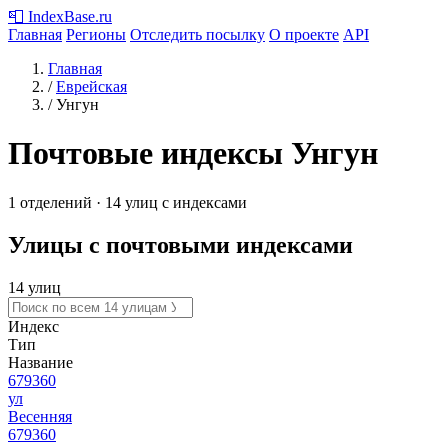
📮
IndexBase
.ru
Главная
Регионы
Отследить посылку
О проекте
API
Главная
/
Еврейская
/
Унгун
Почтовые индексы Унгун
1 отделений · 14 улиц с индексами
Улицы с почтовыми индексами
14 улиц
Индекс
Тип
Название
679360
ул
Весенняя
679360