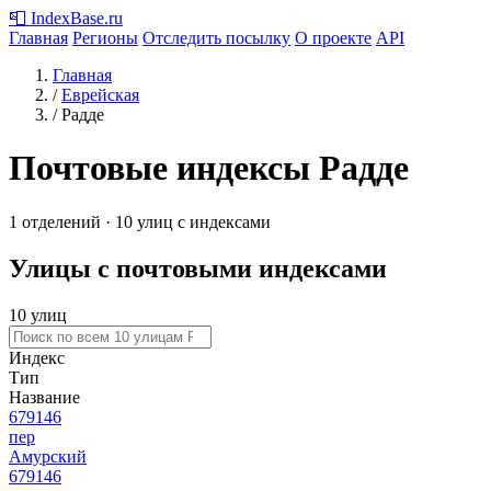
📮
IndexBase
.ru
Главная
Регионы
Отследить посылку
О проекте
API
Главная
/
Еврейская
/
Радде
Почтовые индексы Радде
1 отделений · 10 улиц с индексами
Улицы с почтовыми индексами
10 улиц
Индекс
Тип
Название
679146
пер
Амурский
679146