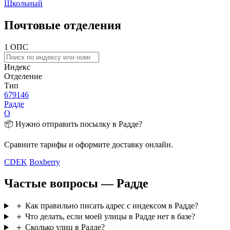
Школьный
Почтовые отделения
1 ОПС
Индекс
Отделение
Тип
679146
Радде
О
📦 Нужно отправить посылку в Радде?
Сравните тарифы и оформите доставку онлайн.
CDEK
Boxberry
Частые вопросы — Радде
＋
Как правильно писать адрес с индексом в Радде?
＋
Что делать, если моей улицы в Радде нет в базе?
＋
Сколько улиц в Радде?