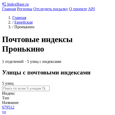
📮
IndexBase
.ru
Главная
Регионы
Отследить посылку
О проекте
API
Главная
/
Еврейская
/
Пронькино
Почтовые индексы
Пронькино
1 отделений · 5 улиц с индексами
Улицы с почтовыми индексами
5 улиц
Индекс
Тип
Название
679512
ул