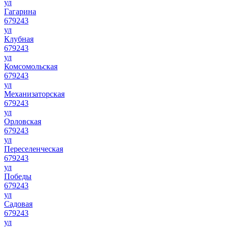
ул
Гагарина
679243
ул
Клубная
679243
ул
Комсомольская
679243
ул
Механизаторская
679243
ул
Орловская
679243
ул
Переселенческая
679243
ул
Победы
679243
ул
Садовая
679243
ул