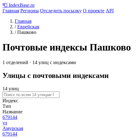
📮
IndexBase
.ru
Главная
Регионы
Отследить посылку
О проекте
API
Главная
/
Еврейская
/
Пашково
Почтовые индексы Пашково
1 отделений · 14 улиц с индексами
Улицы с почтовыми индексами
14 улиц
Индекс
Тип
Название
679144
ул
Амурская
679144