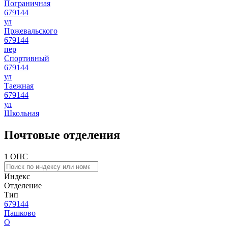
Пограничная
679144
ул
Пржевальского
679144
пер
Спортивный
679144
ул
Таежная
679144
ул
Школьная
Почтовые отделения
1 ОПС
Индекс
Отделение
Тип
679144
Пашково
О