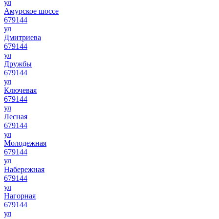
ул
Амурское шоссе
679144
ул
Дмитриева
679144
ул
Дружбы
679144
ул
Ключевая
679144
ул
Лесная
679144
ул
Молодежная
679144
ул
Набережная
679144
ул
Нагорная
679144
ул