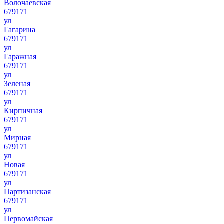
Волочаевская
679171
ул
Гагарина
679171
ул
Гаражная
679171
ул
Зеленая
679171
ул
Кирпичная
679171
ул
Мирная
679171
ул
Новая
679171
ул
Партизанская
679171
ул
Первомайская