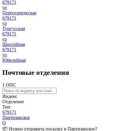
679171
ул
Переселенческая
679171
ул
Тунгусская
679171
ул
Шоссейная
679171
ул
Юбилейная
Почтовые отделения
1 ОПС
Индекс
Отделение
Тип
679171
Партизанское
О
📦 Нужно отправить посылку в Партизанское?