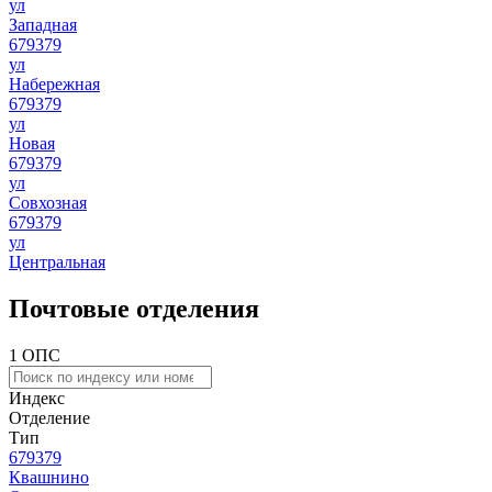
ул
Западная
679379
ул
Набережная
679379
ул
Новая
679379
ул
Совхозная
679379
ул
Центральная
Почтовые отделения
1 ОПС
Индекс
Отделение
Тип
679379
Квашнино