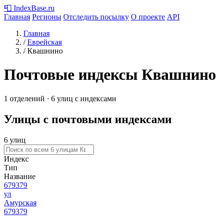
📮
IndexBase
.ru
Главная
Регионы
Отследить посылку
О проекте
API
Главная
/
Еврейская
/
Квашнино
Почтовые индексы Квашнино
1 отделений · 6 улиц с индексами
Улицы с почтовыми индексами
6 улиц
Индекс
Тип
Название
679379
ул
Амурская
679379