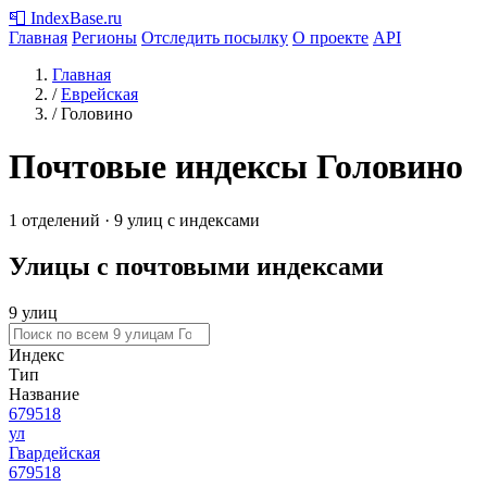
📮
IndexBase
.ru
Главная
Регионы
Отследить посылку
О проекте
API
Главная
/
Еврейская
/
Головино
Почтовые индексы Головино
1 отделений · 9 улиц с индексами
Улицы с почтовыми индексами
9 улиц
Индекс
Тип
Название
679518
ул
Гвардейская
679518