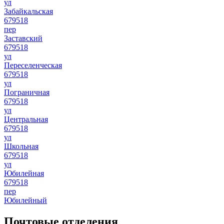
ул
Забайкальская
679518
пер
Заставский
679518
ул
Переселенческая
679518
ул
Пограничная
679518
ул
Центральная
679518
ул
Школьная
679518
ул
Юбилейная
679518
пер
Юбилейный
Почтовые отделения