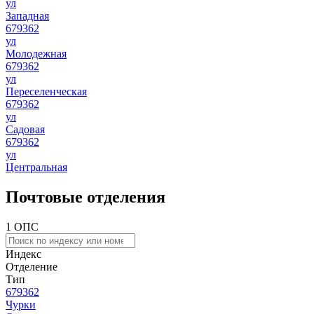
ул
Западная
679362
ул
Молодежная
679362
ул
Переселенческая
679362
ул
Садовая
679362
ул
Центральная
Почтовые отделения
1 ОПС
Индекс
Отделение
Тип
679362
Чурки