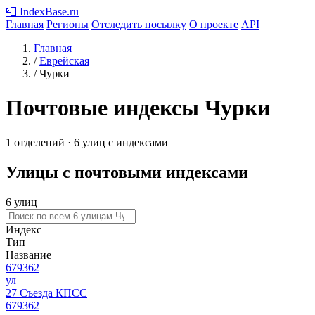
📮
IndexBase
.ru
Главная
Регионы
Отследить посылку
О проекте
API
Главная
/
Еврейская
/
Чурки
Почтовые индексы Чурки
1 отделений · 6 улиц с индексами
Улицы с почтовыми индексами
6 улиц
Индекс
Тип
Название
679362
ул
27 Съезда КПСС
679362