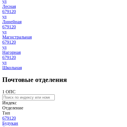
ул
Лесная
679120
ул
Линейная
679120
ул
Магистральная
679120
ул
Нагорная
679120
ул
Школьная
Почтовые отделения
1 ОПС
Индекс
Отделение
Тип
679120
Будукан