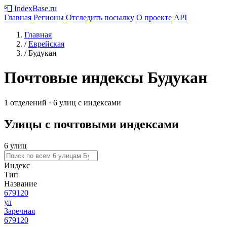
📮
IndexBase
.ru
Главная
Регионы
Отследить посылку
О проекте
API
Главная
/
Еврейская
/
Будукан
Почтовые индексы Будукан
1 отделений · 6 улиц с индексами
Улицы с почтовыми индексами
6 улиц
Индекс
Тип
Название
679120
ул
Заречная
679120