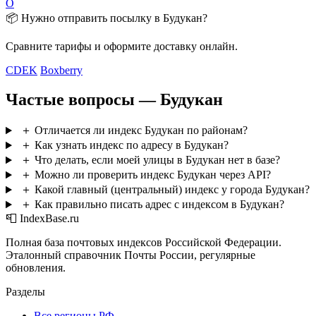
О
📦 Нужно отправить посылку в Будукан?
Сравните тарифы и оформите доставку онлайн.
CDEK
Boxberry
Частые вопросы — Будукан
＋
Отличается ли индекс Будукан по районам?
＋
Как узнать индекс по адресу в Будукан?
＋
Что делать, если моей улицы в Будукан нет в базе?
＋
Можно ли проверить индекс Будукан через API?
＋
Какой главный (центральный) индекс у города Будукан?
＋
Как правильно писать адрес с индексом в Будукан?
📮 IndexBase.ru
Полная база почтовых индексов Российской Федерации.
Эталонный справочник Почты России, регулярные
обновления.
Разделы
Все регионы РФ