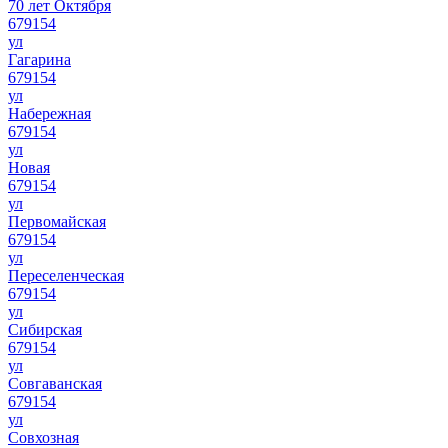
70 лет Октября
679154
ул
Гагарина
679154
ул
Набережная
679154
ул
Новая
679154
ул
Первомайская
679154
ул
Переселенческая
679154
ул
Сибирская
679154
ул
Совгаванская
679154
ул
Совхозная