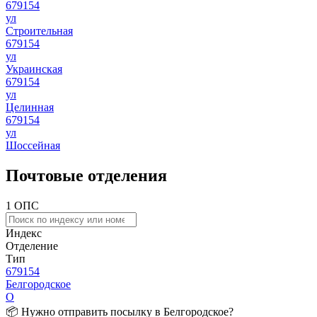
679154
ул
Строительная
679154
ул
Украинская
679154
ул
Целинная
679154
ул
Шоссейная
Почтовые отделения
1 ОПС
Индекс
Отделение
Тип
679154
Белгородское
О
📦 Нужно отправить посылку в Белгородское?